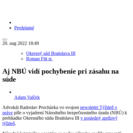
Predplatné
20. aug 2022
18:49
Okresný súd Bratislava III
Roman Fitt st.
Aj NBÚ vidí pochybenie pri zásahu na
súde
Adam Valček
Advokát Radoslav Procházka vo svojom
newslettri Týždeň v
práve
píše o vyjadrení Národného bezpečnostného úradu (NBÚ) k
prehliadke Okresného súdu Bratislava III
v posledný aprílový
týždeň
.