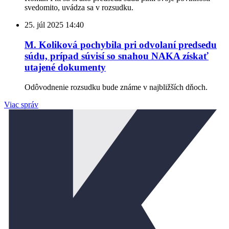
svedomito, uvádza sa v rozsudku.
25. júl 2025
14:40
M. Koliková pochybila pri odvolaní predsedu
súdu, prípad súvisí so snahou NAKA získať
utajené dokumenty
Odôvodnenie rozsudku bude známe v najbližších dňoch.
Viac správ