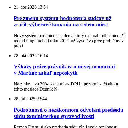
21. apr 2026
13:54
Pre zmenu systému hodnotenia sudcov už
zrušili výberové konania na sedem miest
Nový systém hodnotenia sudcov, ktorý mal nahradiť doterajší
model fungujúci od roku 2017, už vyvoláva prvé problémy v
praxi.
28. okt 2025
16:14
Výkazy práce právnikov o novej nemocnici
v Martine zatiaľ neposkytli
Na zmluvu za 208-tisíc eur bez DPH upozornil začiatkom
tohto mesiaca Denník N.
28. júl 2025
23:44
Podrobnosti o nezákonnom odvolaní predsedu
súdu exministerkou spravodlivosti
Roman Fitt st. si ako predseda súdu plnil svoje povinnosti