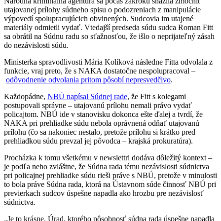
Národná kriminálna agentúra sa počas zákroku snažila zmocniť
utajovanej prílohy súdneho spisu o podozreniach z manipulácie
výpovedí spolupracujúcich obvinených. Sudcovia im utajené
materiály odmietli vydať. Vtedajší predseda súdu sudca Roman Fitt
sa obrátil na Súdnu radu so sťažnosťou, že išlo o neprijateľný zásah
do nezávislosti súdu.
Ministerka spravodlivosti Mária Kolíková následne Fitta odvolala z
funkcie, vraj preto, že s NAKA dostatočne nespolupracoval –
odôvodnenie odvolania pritom pôsobí nepresvedčivo
.
Každopádne,
NBÚ napísal Súdnej rade
, že Fitt s kolegami
postupovali správne – utajovanú prílohu nemali právo vydať
policajtom. NBÚ ide v stanovisku dokonca ešte ďalej a tvrdí, že
NAKA pri prehliadke súdu nebola oprávnená odňať utajovanú
prílohu (čo sa nakoniec nestalo, pretože prílohu si krátko pred
prehliadkou súdu prevzal jej pôvodca – krajská prokuratúra).
Procházka k tomu všetkému v newslettri dodáva dôležitý kontext –
je podľa neho zvláštne, že Súdna rada tému nezávislosti súdnictva
pri policajnej prehliadke súdu rieši práve s NBÚ, pretože v minulosti
to bola práve Súdna rada, ktorá na Ústavnom súde činnosť NBÚ pri
previerkach sudcov úspešne napadla ako hrozbu pre nezávislosť
súdnictva.
„Je to krásne. Úrad, ktorého pôsobnosť súdna rada úspešne napadla