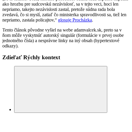
ako hrozbu pre sudcovskú nezávislosť, sa v tejto veci, hoci len
nepriamo, takejto nezávislosti zastal, pretože súdna rada bola
zvedavá, čo si myslí, zatiaľ čo ministerka spravodlivosti sa, tiež len
nepriamo, zastala policajtov,“
glosuje Procházka
.
Tento článok pôvodne vyšiel na webe adamvalcek.sk, preto sa v
ňom môže vyskytnúť autorský singulár (formulácie v prvej osobe
jednotného čísla) a nesprávne linky na iný obsah (hypertextové
odkazy).
Zdieľať Rýchly kontext