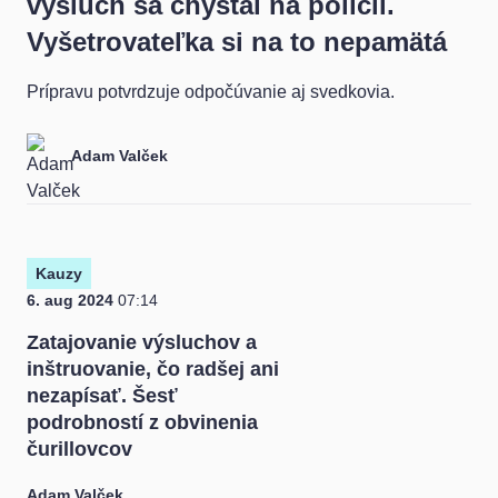
výsluch sa chystal na polícii.
Vyšetrovateľka si na to nepamätá
Prípravu potvrdzuje odpočúvanie aj svedkovia.
Adam Valček
Kauzy
6. aug 2024
07:14
Zatajovanie výsluchov a
inštruovanie, čo radšej ani
nezapísať. Šesť
podrobností z obvinenia
čurillovcov
Adam Valček