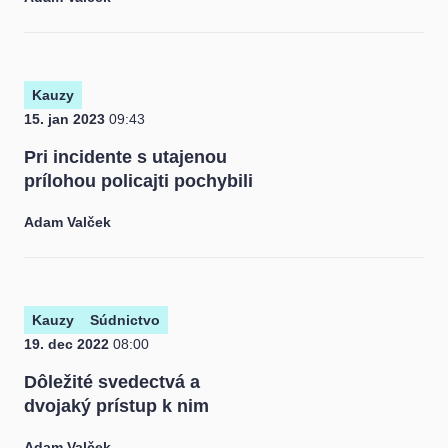
Kauzy
15. jan 2023
09:43
Pri incidente s utajenou
prílohou policajti pochybili
Adam Valček
Kauzy
Súdnictvo
19. dec 2022
08:00
Dôležité svedectvá a
dvojaký prístup k nim
Adam Valček