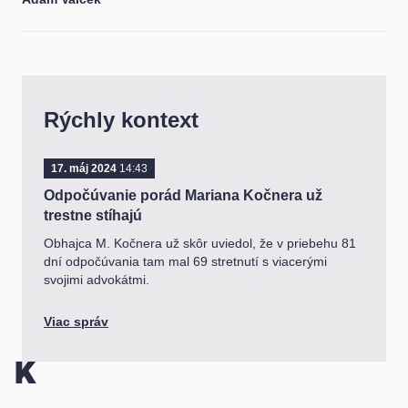
Rýchly kontext
17. máj 2024
14:43
Odpočúvanie porád Mariana Kočnera už
trestne stíhajú
Obhajca M. Kočnera už skôr uviedol, že v priebehu 81
dní odpočúvania tam mal 69 stretnutí s viacerými
svojimi advokátmi.
Viac správ