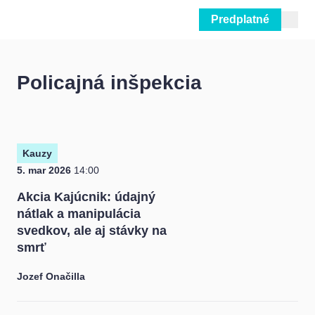
Predplatné
Prejsť na obsah
Policajná inšpekcia
Kauzy
5. mar 2026
14:00
Akcia Kajúcnik: údajný
nátlak a manipulácia
svedkov, ale aj stávky na
smrť
Jozef Onačilla