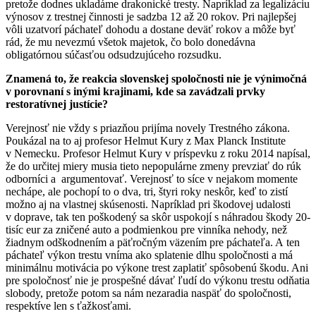
pretože dodnes ukladáme drakonické tresty. Napríklad za legalizáciu
výnosov z trestnej činnosti je sadzba 12 až 20 rokov. Pri najlepšej
vôli uzatvorí páchateľ dohodu a dostane deväť rokov a môže byť
rád, že mu nevezmú všetok majetok, čo bolo donedávna
obligatórnou súčasťou odsudzujúceho rozsudku.
Znamená to, že reakcia slovenskej spoločnosti nie je výnimočná
v porovnaní s inými krajinami, kde sa zavádzali prvky
restoratívnej justície?
Verejnosť nie vždy s priazňou prijíma novely Trestného zákona.
Poukázal na to aj profesor Helmut Kury z Max Planck Institute
v Nemecku. Profesor Helmut Kury v príspevku z roku 2014 napísal,
že do určitej miery musia tieto nepopulárne zmeny prevziať do rúk
odborníci a argumentovať. Verejnosť to síce v nejakom momente
nechápe, ale pochopí to o dva, tri, štyri roky neskôr, keď to zistí
možno aj na vlastnej skúsenosti. Napríklad pri škodovej udalosti
v doprave, tak ten poškodený sa skôr uspokojí s náhradou škody 20-
tisíc eur za zničené auto a podmienkou pre vinníka nehody, než
žiadnym odškodnením a päťročným väzením pre páchateľa. A ten
páchateľ výkon trestu vníma ako splatenie dlhu spoločnosti a má
minimálnu motivácia po výkone trest zaplatiť spôsobenú škodu. Ani
pre spoločnosť nie je prospešné dávať ľudí do výkonu trestu odňatia
slobody, pretože potom sa nám nezaradia naspäť do spoločnosti,
respektíve len s ťažkosťami.