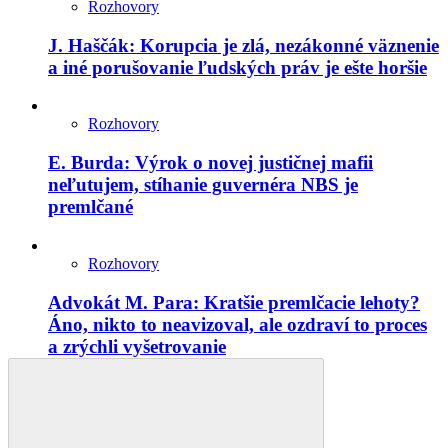
Rozhovory
J. Haščák: Korupcia je zlá, nezákonné väznenie
a iné porušovanie ľudských práv je ešte horšie
Rozhovory
E. Burda: Výrok o novej justičnej mafii
neľutujem, stíhanie guvernéra NBS je
premlčané
Rozhovory
Advokát M. Para: Kratšie premlčacie lehoty?
Áno, nikto to neavizoval, ale ozdraví to proces
a zrýchli vyšetrovanie