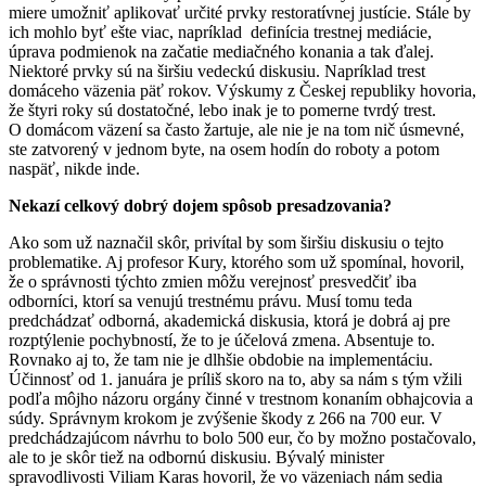
miere umožniť aplikovať určité prvky restoratívnej justície. Stále by
ich mohlo byť ešte viac, napríklad definícia trestnej mediácie,
úprava podmienok na začatie mediačného konania a tak ďalej.
Niektoré prvky sú na širšiu vedeckú diskusiu. Napríklad trest
domáceho väzenia päť rokov. Výskumy z Českej republiky hovoria,
že štyri roky sú dostatočné, lebo inak je to pomerne tvrdý trest.
O domácom väzení sa často žartuje, ale nie je na tom nič úsmevné,
ste zatvorený v jednom byte, na osem hodín do roboty a potom
naspäť, nikde inde.
Nekazí celkový dobrý dojem spôsob presadzovania?
Ako som už naznačil skôr, privítal by som širšiu diskusiu o tejto
problematike. Aj profesor Kury, ktorého som už spomínal, hovoril,
že o správnosti týchto zmien môžu verejnosť presvedčiť iba
odborníci, ktorí sa venujú trestnému právu. Musí tomu teda
predchádzať odborná, akademická diskusia, ktorá je dobrá aj pre
rozptýlenie pochybností, že to je účelová zmena. Absentuje to.
Rovnako aj to, že tam nie je dlhšie obdobie na implementáciu.
Účinnosť od 1. januára je príliš skoro na to, aby sa nám s tým vžili
podľa môjho názoru orgány činné v trestnom konaním obhajcovia a
súdy. Správnym krokom je zvýšenie škody z 266 na 700 eur. V
predchádzajúcom návrhu to bolo 500 eur, čo by možno postačovalo,
ale to je skôr tiež na odbornú diskusiu. Bývalý minister
spravodlivosti Viliam Karas hovoril, že vo väzeniach nám sedia