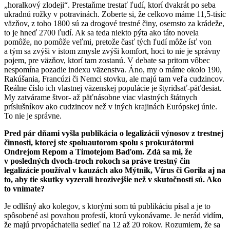
„horalkový zlodeji“. Prestaňme trestať ľudí, ktorí dvakrát po seba
ukradnú rožky v potravinách. Zoberte si, že celkovo máme 11,5-tisíc
väzňov, z toho 1800 sú za drogové trestné činy, osemsto za krádeže,
to je hneď 2700 ľudí. Ak sa teda niekto pýta ako táto novela
pomôže, no pomôže veľmi, pretože časť tých ľudí môže ísť von
a tým sa zvýši v istom zmysle zvýši komfort, hoci to nie je správny
pojem, pre väzňov, ktorí tam zostanú. V debate sa pritom vôbec
nespomína pozadie indexu väzenstva. Áno, my o máme okolo 190,
Rakúšania, Francúzi či Nemci stovku, ale majú tam veľa cudzincov.
Reálne číslo ich vlastnej väzenskej populácie je štyridsať-päťdesiat.
My zatvárame štvor- až päťnásobne viac vlastných štátnych
príslušníkov ako cudzincov než v iných krajinách Európskej únie.
To nie je správne.
Pred pár dňami vyšla publikácia o legalizácii výnosov z trestnej
činnosti, ktorej ste spoluautorom spolu s prokurátormi
Ondrejom Repom a Timotejom Baďom. Zdá sa mi, že
v posledných dvoch-troch rokoch sa práve trestný čin
legalizácie používal v kauzách ako Mýtnik, Vírus či Gorila aj na
to, aby tie skutky vyzerali hrozivejšie než v skutočnosti sú. Ako
to vnímate?
Je odlišný ako kolegov, s ktorými som tú publikáciu písal a je to
spôsobené asi povahou profesií, ktorú vykonávame. Je nerád vidím,
že majú prvopáchatelia sedieť na 12 až 20 rokov. Rozumiem, že sa