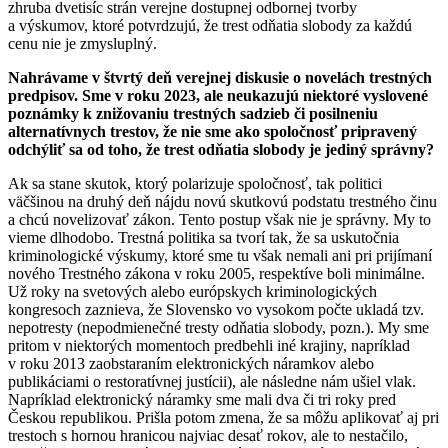
zhruba dvetisíc strán verejne dostupnej odbornej tvorby
a výskumov, ktoré potvrdzujú, že trest odňatia slobody za každú
cenu nie je zmysluplný.
Nahrávame v štvrtý deň verejnej diskusie o novelách trestných
predpisov. Sme v roku 2023, ale neukazujú niektoré vyslovené
poznámky k znižovaniu trestných sadzieb či posilneniu
alternatívnych trestov, že nie sme ako spoločnosť pripravený
odchýliť sa od toho, že trest odňatia slobody je jediný správny?
Ak sa stane skutok, ktorý polarizuje spoločnosť, tak politici
väčšinou na druhý deň nájdu novú skutkovú podstatu trestného činu
a chcú novelizovať zákon. Tento postup však nie je správny. My to
vieme dlhodobo. Trestná politika sa tvorí tak, že sa uskutočnia
kriminologické výskumy, ktoré sme tu však nemali ani pri prijímaní
nového Trestného zákona v roku 2005, respektíve boli minimálne.
Už roky na svetových alebo európskych kriminologických
kongresoch zaznieva, že Slovensko vo vysokom počte ukladá tzv.
nepotresty (nepodmienečné tresty odňatia slobody, pozn.). My sme
pritom v niektorých momentoch predbehli iné krajiny, napríklad
v roku 2013 zaobstaraním elektronických náramkov alebo
publikáciami o restoratívnej justícii), ale následne nám ušiel vlak.
Napríklad elektronický náramky sme mali dva či tri roky pred
Českou republikou. Prišla potom zmena, že sa môžu aplikovať aj pri
trestoch s hornou hranicou najviac desať rokov, ale to nestačilo,