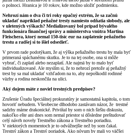
o polnoci. Hranica je 10 rokov, kde možno uložiť podmienku.
Nehrozí nám o dva či tri roky opačný extrém, že sa začnú
ukladať napríklad peňažné tresty namiesto odňatia slobody, ale
v uletených výškach? Medializovaný bol prípad bývalého
funkcionára finančnej správy a ministerstva vnútra Martina
Fleischera, ktorý nemal 150-tisíc eur na zaplatenie peňažného
trestu a radšej si to išiel odsedieť.
V prvom rade podotýkam, že aj výška peňažného trestu by mala byť
primeraná spáchanému skutku. Je to na tej osobe, ona si môže
vybrať, či zaplatí alebo nezaplatí. Ale najmä by to malo byť
individualizované. Ale myslím si, že to nehrozí pretože aj peňažný
trest by sa mal ukladať vzhľadom na to, aby nepoškodil rodinné
väzby a rodina neskončila na ulici.
Aký dojem máte z noviel trestných predpisov?
Zrušenie Úradu špeciálnej prokuratúry je samostatná kapitola, o tom
hovoriť nebudem. Všeobecne dlhodobo zastávam názor, že trestné
sadzby máme drakonické. Priviítal by som o nich širšiu diskusiu,
nakoľko ešte ani dnes som nemal priestor si dôsledne preštudovať
celý návrh novely Trestného zákona a Trestného poriadku.
V niektorých momentoch je to odvážnejšie než by som čakal.
Trestný zákon a Trestný poriadok. Ako nóvum by mali vo väčšej