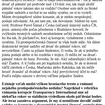
desať až pätnásť pri podvode nad 133-tisíc eur, tak majú uložiť
pätnásť rokov takmer ako za vraždu? Osobne som skôr za široké
rozpätie sadzieb a nechal to na súdny systém, on si to vyrieši .
Máme dvojstupňové súdne konanie, ak je niekto nespokojný,
podajú odvolanie. Ak ani tam nie, tak dovolanie. Súdom by som
veril. Profesor Pavel Šámal z Česka (súčasný ústavný sudca ČR,
pozn. autora) ešte počas pôsobenia v Bratislave hovoril, že
zvýšením trestných sadzieb neodstránime určitý neduh. Odstránime
ho iba tak, že páchateľov, hoci aj korupcie, vytiahneme z toho
systému. Tá protispoločenská činnosť tu však bude stále. Ak dáme
drakonické trestné sadzby od desať do pätnásť rokov, nič
nevyriešime. Často sa pýtam študentov, či vedia, že ak si jedného
jointa podajú alebo si ho rozdelia v trojice, či môžu ísť na desať-
pätnásť rokov do basy. Povedia, že nie. Aký odstrašujúci účinok to
má? Žiaden. A tí ľudia ani pri legalizácii netušia, že ak si donesú
väčší zárobok z Česka, Maďarska alebo Rakúska, tak im môže
hroziť dvanásť až dvadsať rokov. Aký prevýchovný účel to má?
Podľa môjho názoru v drvivej väčšine prípadov žiaden.
Existuje vzťah medzi výškou hroziaceho trestu a vnímaní
nejakého protispoločenského neduhu? Napríklad v rebríčku
vnímania korupcie Transparency International sme už
niekoľko rokov so stabilným výsledkom okolo päťdesiat bodov.
Ale teraz zaznieva argument, že my si nemôžeme dovoliť znížiť
sadzby za korupciu a ekonomickú trestnú činnosť, pretože tieto