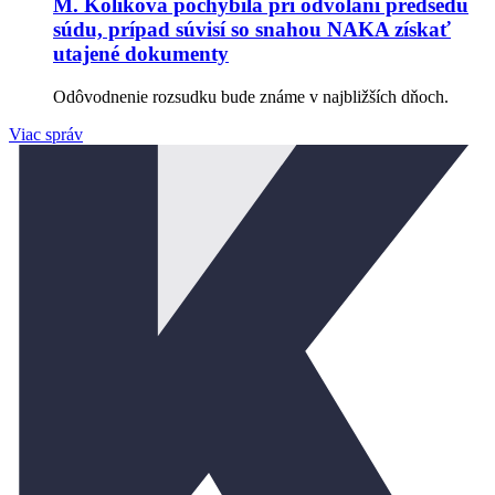
M. Koliková pochybila pri odvolaní predsedu
súdu, prípad súvisí so snahou NAKA získať
utajené dokumenty
Odôvodnenie rozsudku bude známe v najbližších dňoch.
Viac správ