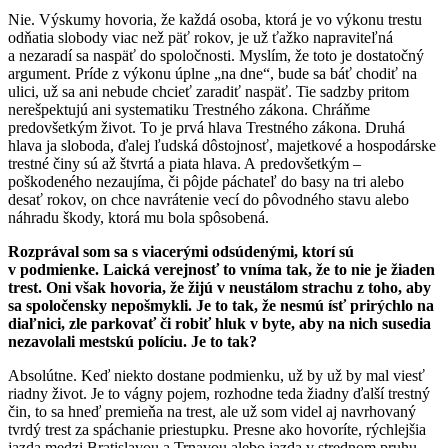
Nie. Výskumy hovoria, že každá osoba, ktorá je vo výkonu trestu
odňatia slobody viac než päť rokov, je už ťažko napraviteľná
a nezaradí sa naspäť do spoločnosti. Myslím, že toto je dostatočný
argument. Príde z výkonu úplne „na dne“, bude sa báť chodiť na
ulici, už sa ani nebude chcieť zaradiť naspäť. Tie sadzby pritom
nerešpektujú ani systematiku Trestného zákona. Chráňme
predovšetkým život. To je prvá hlava Trestného zákona. Druhá
hlava ja sloboda, ďalej ľudská dôstojnosť, majetkové a hospodárske
trestné činy sú až štvrtá a piata hlava. A predovšetkým –
poškodeného nezaujíma, či pôjde páchateľ do basy na tri alebo
desať rokov, on chce navrátenie vecí do pôvodného stavu alebo
náhradu škody, ktorá mu bola spôsobená.
Rozprával som sa s viacerými odsúdenými, ktorí sú
v podmienke. Laická verejnosť to vníma tak, že to nie je žiaden
trest. Oni však hovoria, že žijú v neustálom strachu z toho, aby
sa spoločensky nepošmykli. Je to tak, že nesmú ísť prirýchlo na
diaľnici, zle parkovať či robiť hluk v byte, aby na nich susedia
nezavolali mestskú políciu. Je to tak?
Absolútne.
Keď niekto dostane podmienku, už by už by mal viesť
riadny život. Je to vágny pojem, rozhodne teda žiadny ďalší trestný
čin, to sa hneď premieňa na trest, ale už som videl aj navrhovaný
tvrdý trest za spáchanie priestupku. Presne ako hovoríte, rýchlejšia
jazda medzi Bratislavou a Trnavou alebo jazda v strednom pruhu