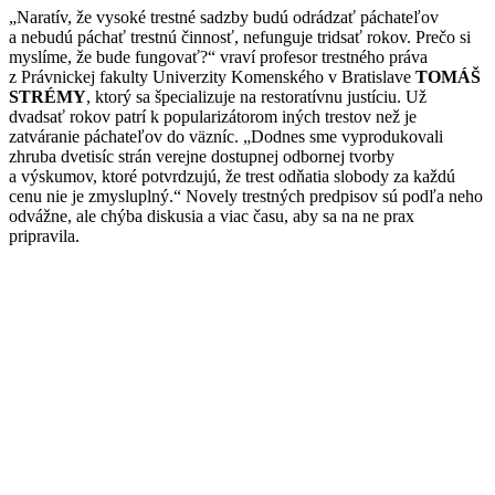
„Naratív, že vysoké trestné sadzby budú odrádzať páchateľov
a nebudú páchať trestnú činnosť, nefunguje tridsať rokov. Prečo si
myslíme, že bude fungovať?“ vraví profesor trestného práva
z Právnickej fakulty Univerzity Komenského v Bratislave
TOMÁŠ
STRÉMY
, ktorý sa špecializuje na restoratívnu justíciu. Už
dvadsať rokov patrí k popularizátorom iných trestov než je
zatváranie páchateľov do väzníc. „Dodnes sme vyprodukovali
zhruba dvetisíc strán verejne dostupnej odbornej tvorby
a výskumov, ktoré potvrdzujú, že trest odňatia slobody za každú
cenu nie je zmysluplný.“ Novely trestných predpisov sú podľa neho
odvážne, ale chýba diskusia a viac času, aby sa na ne prax
pripravila.