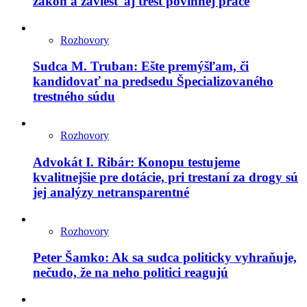
zákon a zaviesť aj trest povinnej práce
Rozhovory
Sudca M. Truban: Ešte premýšľam, či
kandidovať na predsedu Špecializovaného
trestného súdu
Rozhovory
Advokát I. Ribár: Konopu testujeme
kvalitnejšie pre dotácie, pri trestaní za drogy sú
jej analýzy netransparentné
Rozhovory
Peter Šamko: Ak sa sudca politicky vyhraňuje,
nečudo, že na neho politici reagujú