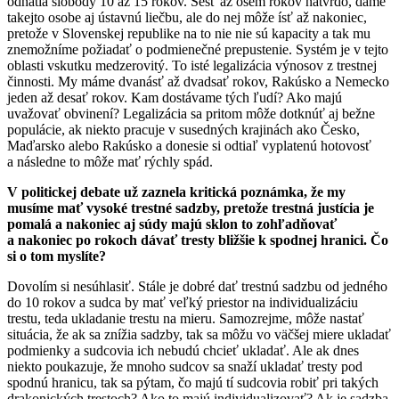
odňatia slobody 10 až 15 rokov. Šesť až osem rokov natvrdo, dáme
takejto osobe aj ústavnú liečbu, ale do nej môže ísť až nakoniec,
pretože v Slovenskej republike na to nie nie sú kapacity a tak mu
znemožníme požiadať o podmienečné prepustenie. Systém je v tejto
oblasti vskutku medzerovitý. To isté legalizácia výnosov z trestnej
činnosti. My máme dvanásť až dvadsať rokov, Rakúsko a Nemecko
jeden až desať rokov. Kam dostávame tých ľudí? Ako majú
uvažovať obvinení? Legalizácia sa pritom môže dotknúť aj bežne
populácie, ak niekto pracuje v susedných krajinách ako Česko,
Maďarsko alebo Rakúsko a donesie si odtiaľ vyplatenú hotovosť
a následne to môže mať rýchly spád.
V politickej debate už zaznela kritická poznámka, že my
musíme mať vysoké trestné sadzby, pretože trestná justícia je
pomalá a nakoniec aj súdy majú sklon to zohľadňovať
a nakoniec po rokoch dávať tresty bližšie k spodnej hranici. Čo
si o tom myslíte?
Dovolím si nesúhlasiť. Stále je dobré dať trestnú sadzbu od jedného
do 10 rokov a sudca by mať veľký priestor na individualizáciu
trestu, teda ukladanie trestu na mieru. Samozrejme, môže nastať
situácia, že ak sa znížia sadzby, tak sa môžu vo väčšej miere ukladať
podmienky a sudcovia ich nebudú chcieť ukladať. Ale ak dnes
niekto poukazuje, že mnoho sudcov sa snaží ukladať tresty pod
spodnú hranicu, tak sa pýtam, čo majú tí sudcovia robiť pri takých
drakonických trestoch? Ako to majú individualizovať? Ak je sadzba