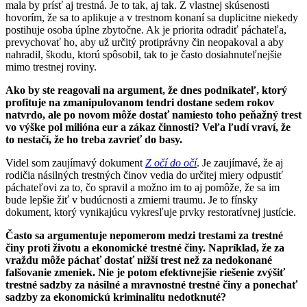
mala by prísť aj trestná. Je to tak, aj tak. Z vlastnej skúsenosti
hovorím, že sa to aplikuje a v trestnom konaní sa duplicitne niekedy
postihuje osoba úplne zbytočne. Ak je priorita odradiť páchateľa,
prevychovať ho, aby už určitý protiprávny čin neopakoval a aby
nahradil, škodu, ktorú spôsobil, tak to je často dosiahnuteľnejšie
mimo trestnej roviny.
Ako by ste reagovali na argument, že dnes podnikateľ, ktorý
profituje na zmanipulovanom tendri dostane sedem rokov
natvrdo, ale po novom môže dostať namiesto toho peňažný trest
vo výške pol milióna eur a zákaz činnosti? Veľa ľudí vraví, že
to nestačí, že ho treba zavrieť do basy.
Videl som zaujímavý dokument
Z očí do očí
. Je zaujímavé, že aj
rodičia násilných trestných činov vedia do určitej miery odpustiť
páchateľovi za to, čo spravil a možno im to aj pomôže, že sa im
bude lepšie žiť v budúcnosti a zmierni traumu. Je to fínsky
dokument, ktorý vynikajúcu vykresľuje prvky restoratívnej justície.
Často sa argumentuje nepomerom medzi trestami za trestné
činy proti životu a ekonomické trestné činy. Napríklad, že za
vraždu môže páchať dostať nižší trest než za nedokonané
falšovanie zmeniek. Nie je potom efektívnejšie riešenie zvýšiť
trestné sadzby za násilné a mravnostné trestné činy a ponechať
sadzby za ekonomickú kriminalitu nedotknuté?