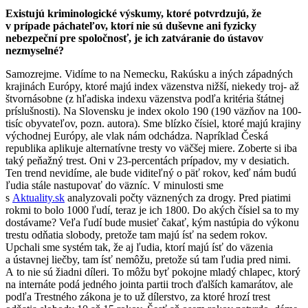
Existujú kriminologické výskumy, ktoré potvrdzujú, že
v prípade páchateľov, ktorí nie sú duševne ani fyzicky
nebezpeční pre spoločnosť, je ich zatváranie do ústavov
nezmyselné?
Samozrejme. Vidíme to na Nemecku, Rakúsku a iných západných
krajinách Európy, ktoré majú index väzenstva nižší, niekedy troj- až
štvornásobne (z hľadiska indexu väzenstva podľa kritéria štátnej
príslušnosti). Na Slovensku je index okolo 190 (190 väzňov na 100-
tisíc obyvateľov, pozn. autora). Sme blízko čísiel, ktoré majú krajiny
východnej Európy, ale vlak nám odchádza. Napríklad Česká
republika aplikuje alternatívne tresty vo väčšej miere. Zoberte si iba
taký peňažný trest. Oni v 23-percentách prípadov, my v desiatich.
Ten trend nevidíme, ale bude viditeľný o päť rokov, keď nám budú
ľudia stále nastupovať do väzníc. V minulosti sme
s
Aktuality.sk
analyzovali počty väznených za drogy. Pred piatimi
rokmi to bolo 1000 ľudí, teraz je ich 1800. Do akých čísiel sa to my
dostávame? Veľa ľudí bude musieť čakať, kým nastúpia do výkonu
trestu odňatia slobody, pretože tam majú ísť na sedem rokov.
Upchali sme systém tak, že aj ľudia, ktorí majú ísť do väzenia
a ústavnej liečby, tam ísť nemôžu, pretože sú tam ľudia pred nimi.
A to nie sú žiadni díleri. To môžu byť pokojne mladý chlapec, ktorý
na internáte podá jedného jointa partii troch ďalších kamarátov, ale
podľa Trestného zákona je to už dílerstvo, za ktoré hrozí trest