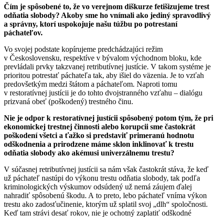
Čím je spôsobené to, že vo verejnom diškurze fetišizujeme trest
odňatia slobody? Akoby sme ho vnímali ako jediný spravodlivý
a správny, ktorí uspokojuje našu túžbu po potrestaní
páchateľov.
Vo svojej podstate kopírujeme predchádzajúci režim
v Československu, respektíve v bývalom východnom bloku, kde
prevládali prvky takzvanej retributívnej justície. V takom systéme je
prioritou potrestať páchateľa tak, aby išiel do väzenia. Je to vzťah
predovšetkým medzi štátom a páchateľom. Naproti tomu
v restoratívnej justícii je do tohto dvojstranného vzťahu – dialógu
prizvaná obeť (poškodený) trestného činu.
Nie je odpor k restoratívnej justícii spôsobený potom tým, že pri
ekonomickej trestnej činnosti alebo korupcii sme častokrát
poškodení všetci a ťažko si predstaviť primeranú hodnotu
odškodnenia a prirodzene máme sklon inklinovať k trestu
odňatia slobody ako akémusi univerzálnemu trestu?
V súčasnej retributívnej justícii sa nám však častokrát stáva, že keď
už páchateľ nastúpi do výkonu trestu odňatia slobody, tak podľa
kriminologických výskumov odsúdený už nemá záujem ďalej
nahradiť spôsobenú škodu. A to preto, lebo páchateľ vníma výkon
trestu ako zadosťučinenie, ktorým už splatil svoj „dlh“ spoločnosti.
Keď tam strávi desať rokov, nie je ochotný zaplatiť odškodné