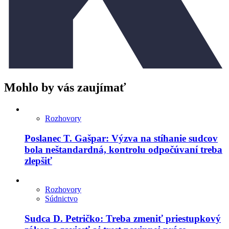
Mohlo by vás zaujímať
Rozhovory
Poslanec T. Gašpar: Výzva na stíhanie sudcov
bola neštandardná, kontrolu odpočúvaní treba
zlepšiť
Rozhovory
Súdnictvo
Sudca D. Petričko: Treba zmeniť priestupkový