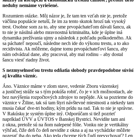
neduhy nemáme vyriešené.
Rozumiem otázke. Môj názor je, že tam ten vzťah nie je, pretože
väčšina populácie netuší, že im za tento skutok hrozí tak vysoký
trest. Osobne som za to, aby sme prvopáchateľom dávali šancu, ak
to nie je násilná alebo mravnostná kriminalita, kde je úplne iná
dynamika prežívania ujmy a následok z pohľadu poškodeného. Ak
sa páchateľ nepoučí, následne nech ide do výkonu trestu, a to ako
recidivista. Ak môžeme, dajme tomu prvopáchateľovi šancu, aby
nám odvádzal dane, aby pracoval, aby mal rodinu – aby dostal
šancu viesť riadny život.
S nezmyselnosťou trestu odňatia slobody pravdepodobne súvisí
aj kvalita väzníc.
Áno. Väznice máme v zlom stave, vedenie Zboru väzenskej
a justičnej stráže sa s tým pokúša robiť, čo je v ich možnostiach, ale
bez navýšenia rozpočtových zdrojov to nepôjde. Ak sa pozrieme do
väznice v Žiline, tak sú tam štyri návštevné miestnosti a niekedy tam
musia čakať dve-tri hodiny, kým prídu na rad. Tak to nie je správne.
V Rakúsku je systém úplne iný. Odporúčam si tiež pozrieť
napríklad ÚVV a ÚVTOS v Banskej Bystrici. Nevidíte tam ani
z okna, pretože sú na ňom nalepené fólie. Vonku nie je vertikálny
výhľad, čiže deň čo deň nevidíte z okna a aj na vychádzke môžete
pozerať iba do neba. Ako teda chceme tých ľudí prevychovať? Len