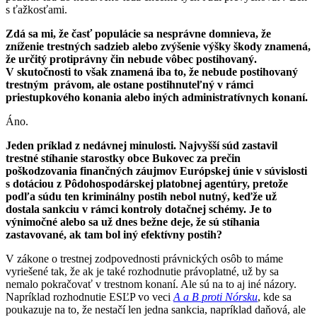
s ťažkosťami.
Zdá sa mi, že časť populácie sa nesprávne domnieva, že
zníženie trestných sadzieb alebo zvýšenie výšky škody znamená,
že určitý protiprávny čin nebude vôbec postihovaný.
V skutočnosti to však znamená iba to, že nebude postihovaný
trestným právom, ale ostane postihnuteľný v rámci
priestupkového konania alebo iných administratívnych konaní.
Áno.
Jeden príklad z nedávnej minulosti. Najvyšší súd zastavil
trestné stíhanie starostky obce Bukovec za prečin
poškodzovania finančných záujmov Európskej únie v súvislosti
s dotáciou z Pôdohospodárskej platobnej agentúry, pretože
podľa súdu ten kriminálny postih nebol nutný, keďže už
dostala sankciu v rámci kontroly dotačnej schémy. Je to
výnimočné alebo sa už dnes bežne deje, že sú stíhania
zastavované, ak tam bol iný efektívny postih?
V zákone o trestnej zodpovednosti právnických osôb to máme
vyriešené tak, že ak je také rozhodnutie právoplatné, už by sa
nemalo pokračovať v trestnom konaní. Ale sú na to aj iné názory.
Napríklad rozhodnutie ESĽP vo veci
A a B proti Nórsku
, kde sa
poukazuje na to, že nestačí len jedna sankcia, napríklad daňová, ale