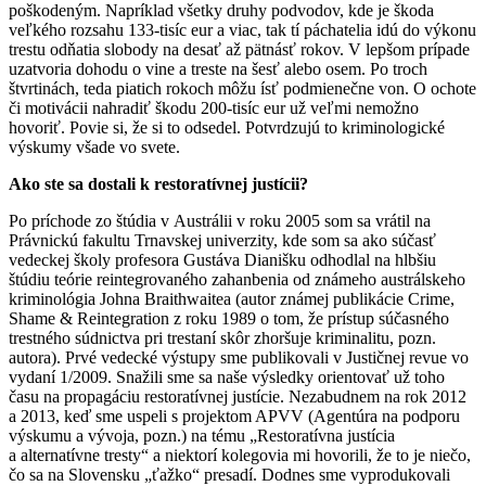
poškodeným. Napríklad všetky druhy podvodov, kde je škoda
veľkého rozsahu 133-tisíc eur a viac, tak tí páchatelia idú do výkonu
trestu odňatia slobody na desať až pätnásť rokov. V lepšom prípade
uzatvoria dohodu o vine a treste na šesť alebo osem. Po troch
štvrtinách, teda piatich rokoch môžu ísť podmienečne von. O ochote
či motivácii nahradiť škodu 200-tisíc eur už veľmi nemožno
hovoriť. Povie si, že si to odsedel. Potvrdzujú to kriminologické
výskumy všade vo svete.
Ako ste sa dostali k restoratívnej justícii?
Po príchode zo štúdia v Austrálii v roku 2005 som sa vrátil na
Právnickú fakultu Trnavskej univerzity, kde som sa ako súčasť
vedeckej školy profesora Gustáva Dianišku odhodlal na hlbšiu
štúdiu teórie reintegrovaného zahanbenia od známeho austrálskeho
kriminológia Johna Braithwaitea (autor známej publikácie Crime,
Shame & Reintegration z roku 1989 o tom, že prístup súčasného
trestného súdnictva pri trestaní skôr zhoršuje kriminalitu, pozn.
autora). Prvé vedecké výstupy sme publikovali v Justičnej revue vo
vydaní 1/2009. Snažili sme sa naše výsledky orientovať už toho
času na propagáciu restoratívnej justície. Nezabudnem na rok 2012
a 2013, keď sme uspeli s projektom APVV (Agentúra na podporu
výskumu a vývoja, pozn.) na tému „Restoratívna justícia
a alternatívne tresty“ a niektorí kolegovia mi hovorili, že to je niečo,
čo sa na Slovensku „ťažko“ presadí. Dodnes sme vyprodukovali