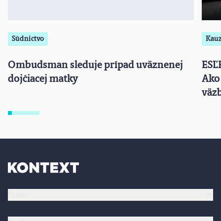
Súdnictvo
Kau
Ombudsman sleduje prípad uväznenej
ESĽP
dojčiacej matky
Ako 
väz
O nás