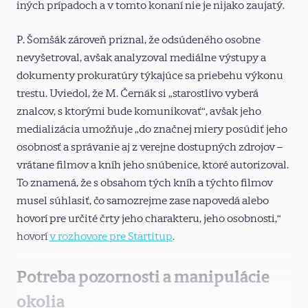
iných prípadoch a v tomto konaní nie je nijako zaujatý.
P. Šomšák zároveň priznal, že odsúdeného osobne
nevyšetroval, avšak analyzoval mediálne výstupy a
dokumenty prokuratúry týkajúce sa priebehu výkonu
trestu. Uviedol, že M. Černák si „starostlivo vyberá
znalcov, s ktorými bude komunikovať“, avšak jeho
medializácia umožňuje „do značnej miery posúdiť jeho
osobnosť a správanie aj z verejne dostupných zdrojov –
vrátane filmov a kníh jeho snúbenice, ktoré autorizoval.
To znamená, že s obsahom tých kníh a týchto filmov
musel súhlasiť, čo samozrejme zase napovedá alebo
hovorí pre určité črty jeho charakteru, jeho osobnosti,“
hovorí
v rozhovore pre Startitup
.
Potreba pozornosti a manipulácie
okolia