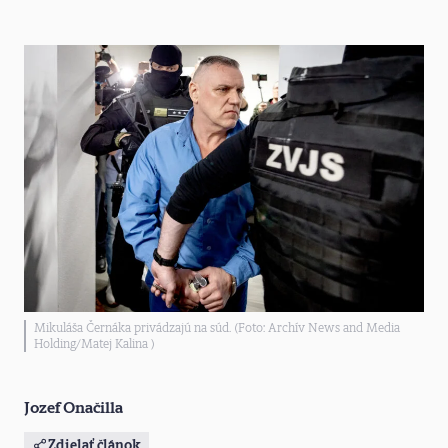
Mikuláša Černáka privádzajú na súd. (Foto: Archív News and Media
Holding/Matej Kalina )
Jozef Onačilla
Zdielať článok