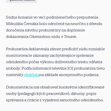
Súdne konanie vo veci podmienečného prepustenia
Mikuláša Černáka bolo odročené na neurčito z dôvodu
doručenia návrhu prokuratúry na doplnenie
dokazovania Okresnému súdu v Trnave.
Prokuratúra deklarovala zámer predložiť súdu rozsiahle
monitorovacie záznamy zachytávajúce správanie
odsúdeného počas výkonu doživotného trestu odňatia
slobody. Podľa informácií televízie JOJ prokuratúra tieto
materiály
obdržala
na základe anonymného podania.
Dokumentácia má obsahovať konkrétne identifikované
osoby (pedagogických pracovníkov), dátumy, popis
správania a citácie z vyjadrení samotného odsúdeného.