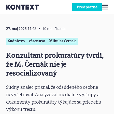
Predplatné
Prejsť na obsah
27. máj 2025
11:43
10 min čítania
Súdnictvo
väzenstvo
Mikuláš Černák
Konzultant prokuratúry tvrdí,
že M. Černák nie je
resocializovaný
Súdny znalec priznal, že odsúdeného osobne
nevyšetroval. Analyzoval mediálne výstupy a
dokumenty prokuratúry týkajúce sa priebehu
výkonu trestu.