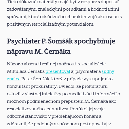
Tieto dôkazné materiály majú byť v rozpore s doposiaľ
zadováženými znaleckými posudkami a hodnotiacimi
správami, ktoré odsúdeného charakterizujú ako osobu s
pozitívnym resocializačným potenciálom.
Psychiater P. Šomšák spochybňuje
nápravu M. Černáka
Názor o absencii reálnej možnosti resocializácie
Mikuláša Černáka
prezentoval
aj psychiater a
súdny
znalec
Peter Šomšák, ktorý v prípade vystupuje ako
konzultant prokuratúry. Uviedol, že prokuratúru
oslovil z vlastnej iniciatívy po medializácii informácií o
možnom podmienečnom prepustení M. Černáka ako
resocializovaného jednotlivca. Ponúkol jej svoje
odborné stanovisko v prebiehajúcom konaní a
zdôraznil, že podobným spôsobom postupoval aj v