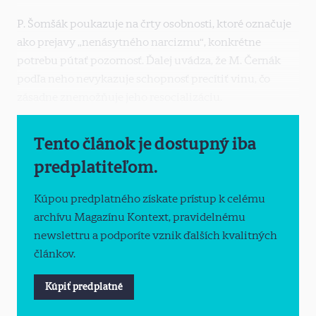
P. Šomšák poukazuje na črty osobnosti, ktoré označuje
ako prejavy „nenásytného narcizmu“, konkrétne
potrebu pútať pozornosť. Ďalej uvádza, že M. Černák
podľa neho nevykazuje schopnosť precítiť vinu, čo
zásadne znemožňuje jeho resocializáciu.
Tento článok je dostupný iba
predplatiteľom.
Kúpou predplatného získate prístup k celému
archívu Magazínu Kontext, pravidelnému
newslettru a podporíte vznik ďalších kvalitných
článkov.
Kúpiť predplatné