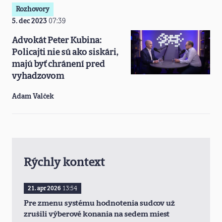
Rozhovory
5. dec 2023
07:39
Advokát Peter Kubina:
Policajti nie sú ako siskári,
majú byť chránení pred
vyhadzovom
Adam Valček
Rýchly kontext
21. apr 2026
13:54
Pre zmenu systému hodnotenia sudcov už
zrušili výberové konania na sedem miest