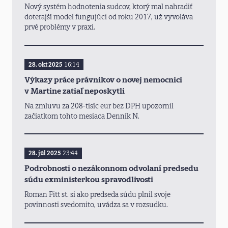
Nový systém hodnotenia sudcov, ktorý mal nahradiť
doterajší model fungujúci od roku 2017, už vyvoláva
prvé problémy v praxi.
28. okt 2025
16:14
Výkazy práce právnikov o novej nemocnici
v Martine zatiaľ neposkytli
Na zmluvu za 208-tisíc eur bez DPH upozornil
začiatkom tohto mesiaca Denník N.
28. júl 2025
23:44
Podrobnosti o nezákonnom odvolaní predsedu
súdu exministerkou spravodlivosti
Roman Fitt st. si ako predseda súdu plnil svoje
povinnosti svedomito, uvádza sa v rozsudku.