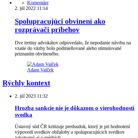
Komentáre
2. júl 2022
11:14
Spolupracujúci obvinení ako
rozprávači príbehov
Dve tretiny advokátov odpovedalo, že nepodanie návrhu na
vzatie do väzby bolo podmieňované alebo stimulované
priznaním obvineného.
Adam Valček
Rýchly kontext
2. júl 2023
11:32
Hrozba sankcie nie je dôkazom o vierohodnosti
svedka
Ústavný súd ČR kritizuje predsudok, ktorý je pri hodnotení
výpovedí svedkov obžaloby a spolupracujúcich svedkov
zakotvený aj v médiách.