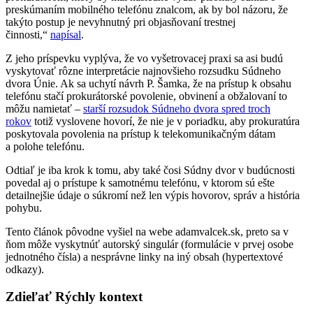
preskúmaním mobilného telefónu znalcom, ak by bol názoru, že
takýto postup je nevyhnutný pri objasňovaní trestnej
činnosti,“
napísal
.
Z jeho príspevku vyplýva, že vo vyšetrovacej praxi sa asi budú
vyskytovať rôzne interpretácie najnovšieho rozsudku Súdneho
dvora Únie. Ak sa uchytí návrh P. Šamka, že na prístup k obsahu
telefónu stačí prokurátorské povolenie, obvinení a obžalovaní to
môžu namietať –
starší rozsudok Súdneho dvora spred troch
rokov
totiž vyslovene hovorí, že nie je v poriadku, aby prokuratúra
poskytovala povolenia na prístup k telekomunikačným dátam
a polohe telefónu.
Odtiaľ je iba krok k tomu, aby také čosi Súdny dvor v budúcnosti
povedal aj o prístupe k samotnému telefónu, v ktorom sú ešte
detailnejšie údaje o súkromí než len výpis hovorov, správ a história
pohybu.
Tento článok pôvodne vyšiel na webe adamvalcek.sk, preto sa v
ňom môže vyskytnúť autorský singulár (formulácie v prvej osobe
jednotného čísla) a nesprávne linky na iný obsah (hypertextové
odkazy).
Zdieľať Rýchly kontext