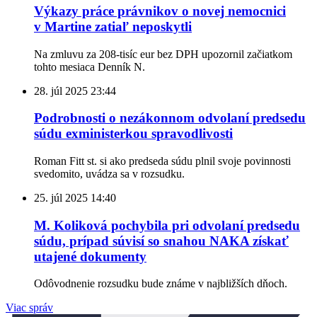
Výkazy práce právnikov o novej nemocnici
v Martine zatiaľ neposkytli
Na zmluvu za 208-tisíc eur bez DPH upozornil začiatkom
tohto mesiaca Denník N.
28. júl 2025
23:44
Podrobnosti o nezákonnom odvolaní predsedu
súdu exministerkou spravodlivosti
Roman Fitt st. si ako predseda súdu plnil svoje povinnosti
svedomito, uvádza sa v rozsudku.
25. júl 2025
14:40
M. Koliková pochybila pri odvolaní predsedu
súdu, prípad súvisí so snahou NAKA získať
utajené dokumenty
Odôvodnenie rozsudku bude známe v najbližších dňoch.
Viac správ