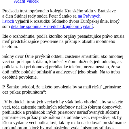
Adam Valček
Predseda trestnoprávneho kolégia Krajského súdu v Bratislave
a člen Súdnej rady sudca Peter Šamko sa
na Právnych
listoch
vyjadril k rozsudku Súdneho dvora Európskej únie, ktorý
som
detailne spomínal v predchádzajúcom vydaní
.
Ide o rozhodnutie, podľa ktorého orgány presadzujúce právo musia
mať predchádzajúce povolenie na prístup k obsahu mobilného
telefónu.
Súdny dvor Únie prvýkrát oddelil zaistenie smartfónu ako hmotnej
veci od prístupu k dátam, ktoré sú v ňom uložené; jednoducho, ak
polícia zaistí pri domovej prehliadke telefón, neznamená to, že sa
doň môže pokúsiť prihlásiť a analyzovať jeho obsah. Na to treba
osobitné povolenie.
P. Šamko uviedol, že takéto povolenia by sa mali riešiť „primárne
cez príkaz prokurátora“:
„V budúcich trestných veciach by však bolo vhodné, aby sa takéto
veci, teda zaistenie mobilných telefónov riešilo (okrem domových
prehliadok a prehliadok iných priestorov nariaďovaných súdom)
primárne cez príkaz prokurátora na odňatie veci, respektíve, ak by
išlo o vydanie veci policajtovi, tak by malo nasledovať preskúmanie
prokurátorom, ktorý by mal následne vydať písomný súhlas s