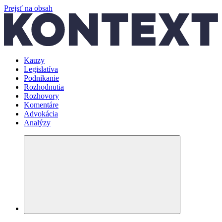
Prejsť na obsah
Kauzy
Legislatíva
Podnikanie
Rozhodnutia
Rozhovory
Komentáre
Advokácia
Analýzy