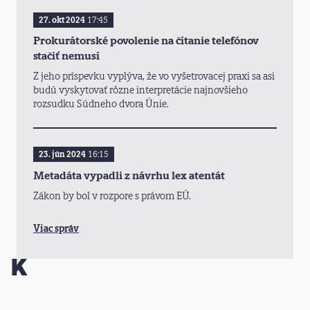
27. okt 2024
17:45
Prokurátorské povolenie na čítanie telefónov
stačiť nemusí
Z jeho príspevku vyplýva, že vo vyšetrovacej praxi sa asi
budú vyskytovať rôzne interpretácie najnovšieho
rozsudku Súdneho dvora Únie.
23. jún 2024
16:15
Metadáta vypadli z návrhu lex atentát
Zákon by bol v rozpore s právom EÚ.
Viac správ