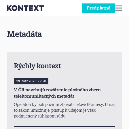
Predplatné
Prejsť na obsah
Metadáta
Rýchly kontext
19. mar 2025
22:38
V ČR navrhujú rozšírenie plošného zberu
telekomunikačných metadát
Operátori by boli povinní zbierať cieľové IP adresy. U nás
to zákon umožňuje, prístup k údajom je však
podmienený súhlasom súdu.