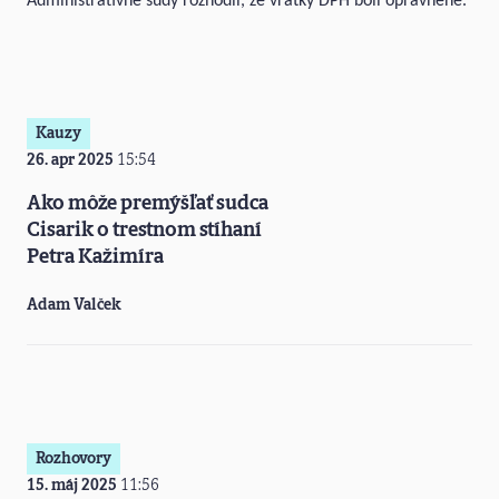
Administratívne súdy rozhodli, že vratky DPH boli oprávnené.
Kauzy
26. apr 2025
15:54
Ako môže premýšľať sudca
Cisarik o trestnom stíhaní
Petra Kažimíra
Adam Valček
Rozhovory
15. máj 2025
11:56