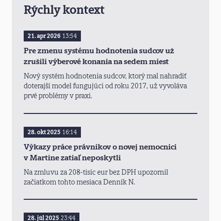
Rýchly kontext
21. apr 2026
13:54
Pre zmenu systému hodnotenia sudcov už
zrušili výberové konania na sedem miest
Nový systém hodnotenia sudcov, ktorý mal nahradiť
doterajší model fungujúci od roku 2017, už vyvoláva
prvé problémy v praxi.
28. okt 2025
16:14
Výkazy práce právnikov o novej nemocnici
v Martine zatiaľ neposkytli
Na zmluvu za 208-tisíc eur bez DPH upozornil
začiatkom tohto mesiaca Denník N.
28. júl 2025
23:44