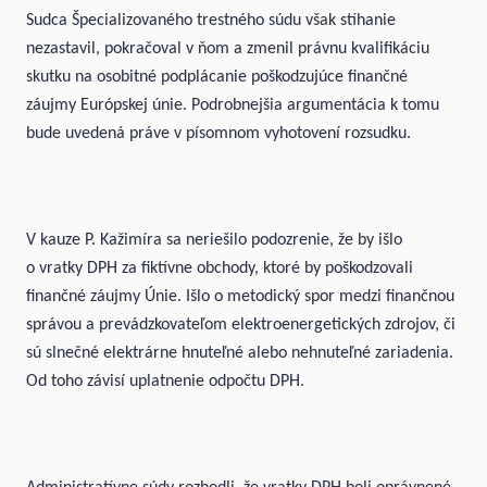
Sudca Špecializovaného trestného súdu však stíhanie
nezastavil, pokračoval v ňom a zmenil právnu kvalifikáciu
skutku na osobitné podplácanie poškodzujúce finančné
záujmy Európskej únie. Podrobnejšia argumentácia k tomu
bude uvedená práve v písomnom vyhotovení rozsudku.
V kauze P. Kažimíra sa neriešilo podozrenie, že by išlo
o vratky DPH za fiktívne obchody, ktoré by poškodzovali
finančné záujmy Únie. Išlo o metodický spor medzi finančnou
správou a prevádzkovateľom elektroenergetických zdrojov, či
sú slnečné elektrárne hnuteľné alebo nehnuteľné zariadenia.
Od toho závisí uplatnenie odpočtu DPH.