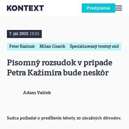
Predplatné
Prejsť na obsah
7. júl 2025
19:05
Peter Kažimír
Milan Cisarik
Špecializovaný trestný súd
Písomný rozsudok v prípade
Petra Kažimíra bude neskôr
Adam Valček
Sudca požiadal o predĺženie lehoty zo závažných dôvodov.