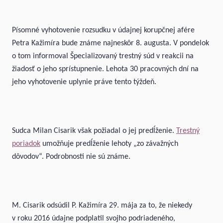
Písomné vyhotovenie rozsudku v údajnej korupčnej afére
Petra Kažimíra bude známe najneskôr 8. augusta. V pondelok
o tom informoval Špecializovaný trestný súd v reakcii na
žiadosť o jeho sprístupnenie. Lehota 30 pracovných dní na
jeho vyhotovenie uplynie práve tento týždeň.
Sudca Milan Cisarik však požiadal o jej predĺženie.
Trestný
poriadok
umožňuje predĺženie lehoty „zo závažných
dôvodov“. Podrobnosti nie sú známe.
M. Cisarik odsúdil P. Kažimíra 29. mája za to, že niekedy
v roku 2016 údajne podplatil svojho podriadeného,