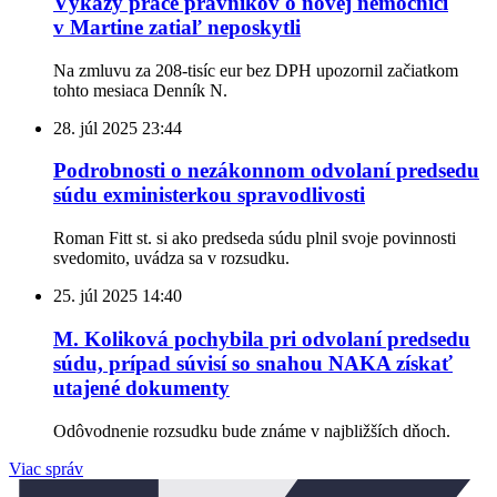
Výkazy práce právnikov o novej nemocnici
v Martine zatiaľ neposkytli
Na zmluvu za 208-tisíc eur bez DPH upozornil začiatkom
tohto mesiaca Denník N.
28. júl 2025
23:44
Podrobnosti o nezákonnom odvolaní predsedu
súdu exministerkou spravodlivosti
Roman Fitt st. si ako predseda súdu plnil svoje povinnosti
svedomito, uvádza sa v rozsudku.
25. júl 2025
14:40
M. Koliková pochybila pri odvolaní predsedu
súdu, prípad súvisí so snahou NAKA získať
utajené dokumenty
Odôvodnenie rozsudku bude známe v najbližších dňoch.
Viac správ