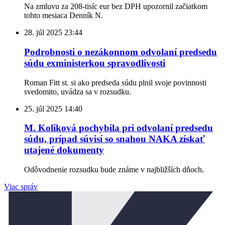
Na zmluvu za 208-tisíc eur bez DPH upozornil začiatkom
tohto mesiaca Denník N.
28. júl 2025
23:44
Podrobnosti o nezákonnom odvolaní predsedu
súdu exministerkou spravodlivosti
Roman Fitt st. si ako predseda súdu plnil svoje povinnosti
svedomito, uvádza sa v rozsudku.
25. júl 2025
14:40
M. Koliková pochybila pri odvolaní predsedu
súdu, prípad súvisí so snahou NAKA získať
utajené dokumenty
Odôvodnenie rozsudku bude známe v najbližších dňoch.
Viac správ