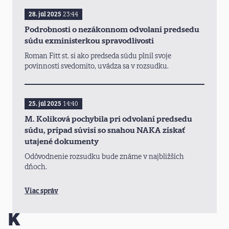
28. júl 2025
23:44
Podrobnosti o nezákonnom odvolaní predsedu
súdu exministerkou spravodlivosti
Roman Fitt st. si ako predseda súdu plnil svoje
povinnosti svedomito, uvádza sa v rozsudku.
25. júl 2025
14:40
M. Koliková pochybila pri odvolaní predsedu
súdu, prípad súvisí so snahou NAKA získať
utajené dokumenty
Odôvodnenie rozsudku bude známe v najbližších
dňoch.
Viac správ