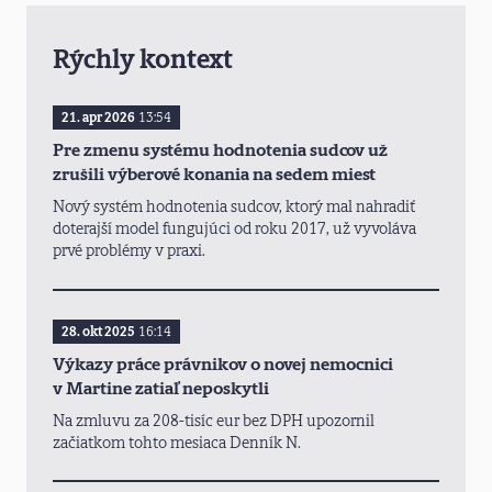
Rýchly kontext
21. apr 2026
13:54
Pre zmenu systému hodnotenia sudcov už
zrušili výberové konania na sedem miest
Nový systém hodnotenia sudcov, ktorý mal nahradiť
doterajší model fungujúci od roku 2017, už vyvoláva
prvé problémy v praxi.
28. okt 2025
16:14
Výkazy práce právnikov o novej nemocnici
v Martine zatiaľ neposkytli
Na zmluvu za 208-tisíc eur bez DPH upozornil
začiatkom tohto mesiaca Denník N.