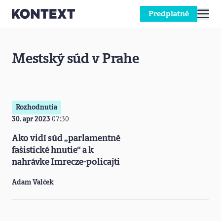
Predplatné
Prejsť na obsah
Mestský súd v Prahe
Rozhodnutia
30. apr 2023
07:30
Ako vidí súd „parlamentné
fašistické hnutie“ a k
nahrávke Imrecze-policajti
Adam Valček