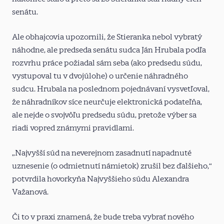
senátu.
Ale obhajcovia upozornili, že Stieranka nebol vybratý
náhodne, ale predseda senátu sudca Ján Hrubala podľa
rozvrhu práce požiadal sám seba (ako predsedu súdu,
vystupoval tu v dvojúlohe) o určenie náhradného
sudcu. Hrubala na poslednom pojednávaní vysvetľoval,
že náhradníkov síce neurčuje elektronická podateľňa,
ale nejde o svojvôľu predsedu súdu, pretože výber sa
riadi vopred známymi pravidlami.
„Najvyšší súd na neverejnom zasadnutí napadnuté
uznesenie (o odmietnutí námietok) zrušil bez ďalšieho,“
potvrdila hovorkyňa Najvyššieho súdu Alexandra
Važanová.
Či to v praxi znamená, že bude treba vybrať nového