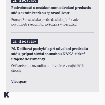
28. júl 2025
23:44
Podrobnosti o nezákonnom odvolaní predsedu
súdu exministerkou spravodlivosti
Roman Fitt st. si ako predseda súdu plnil svoje
povinnosti svedomito, uvádza sa v rozsudku.
25. júl 2025
14:40
M. Koliková pochybila pri odvolaní predsedu
súdu, prípad súvisí so snahou NAKA získať
utajené dokumenty
Odôvodnenie rozsudku bude známe v najbližších
dňoch.
Viac správ