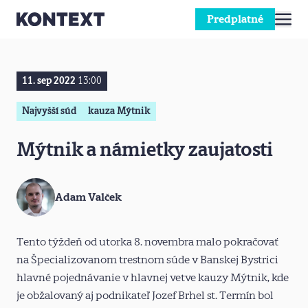
Predplatné
Prejsť na obsah
11. sep 2022
13:00
Najvyšší súd
kauza Mýtnik
Mýtnik a námietky zaujatosti
Adam Valček
Tento týždeň od utorka 8. novembra malo pokračovať
na Špecializovanom trestnom súde v Banskej Bystrici
hlavné pojednávanie v hlavnej vetve kauzy Mýtnik, kde
je obžalovaný aj podnikateľ Jozef Brhel st. Termín bol