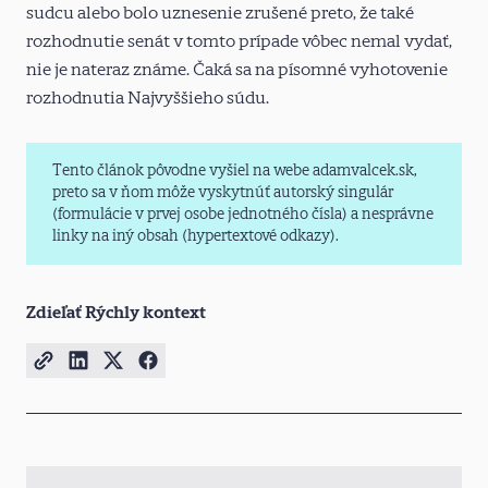
sudcu alebo bolo uznesenie zrušené preto, že také
rozhodnutie senát v tomto prípade vôbec nemal vydať,
nie je nateraz známe. Čaká sa na písomné vyhotovenie
rozhodnutia Najvyššieho súdu.
Tento článok pôvodne vyšiel na webe adamvalcek.sk,
preto sa v ňom môže vyskytnúť autorský singulár
(formulácie v prvej osobe jednotného čísla) a nesprávne
linky na iný obsah (hypertextové odkazy).
Zdieľať Rýchly kontext