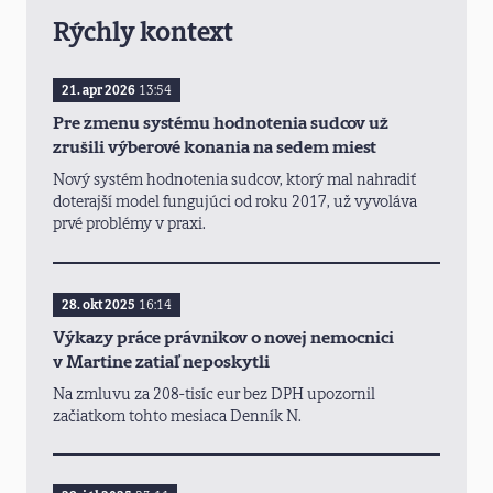
Rýchly kontext
21. apr 2026
13:54
Pre zmenu systému hodnotenia sudcov už
zrušili výberové konania na sedem miest
Nový systém hodnotenia sudcov, ktorý mal nahradiť
doterajší model fungujúci od roku 2017, už vyvoláva
prvé problémy v praxi.
28. okt 2025
16:14
Výkazy práce právnikov o novej nemocnici
v Martine zatiaľ neposkytli
Na zmluvu za 208-tisíc eur bez DPH upozornil
začiatkom tohto mesiaca Denník N.