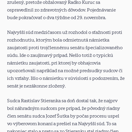
zrušený, pretože obžalovaný Radko Kuruc sa
ospravedlnil zo zdravotných dôvodov. Pojednávanie
bude pokračovať o dva týždne od 29. novembra.
Najvyšší súd medzičasom už rozhodol o sťažnosti proti
rozhodnutiu, ktorým bola odmietnutá námietka
zaujatosti proti trojčlennému senátu špecializovaného
súdu. Ide o zaujímavý prípad. Nešlo totiž o typickú
námietku zaujatosti, pri ktorej by obhajcovia
upozorňovali napríklad na možné predsudky sudcov či
ich vzťahy. Išlo o námietku v súvislosti s podozrením, že
senát je nezákonne zložený.
Sudca Rastislav Stieranka sa doň dostal tak, že najprv
bol náhradným sudcom pre prípad, že pôvodný riadny
člen senátu sudca Jozef Šutka by počas procesu uspel
vo výberovom konaní a prešiel na Najvyšší súd. To sa
nakoniec stalo a preto sa zo Stieranku stal riadny člen