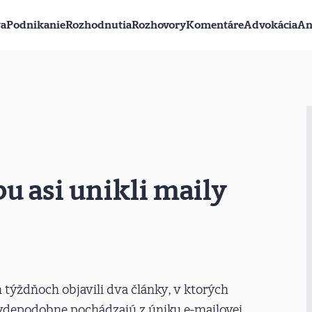
va
Podnikanie
Rozhodnutia
Rozhovory
Komentáre
Advokácia
An
 asi unikli maily
 týždňoch objavili dva články, v ktorých
vdepodobne pochádzajú z úniku e-mailovej