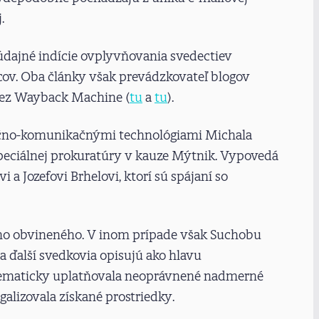
j.
údajné indície ovplyvňovania svedectiev
ov. Oba články však prevádzkovateľ blogov
cez Wayback Machine (
tu
a
tu
).
ačno-komunikačnými technológiami Michala
eciálnej prokuratúry v kauze Mýtnik. Vypovedá
a Jozefovi Brhelovi, ktorí sú spájaní so
ho obvineného. V inom prípade však Suchobu
 ďalší svedkovia opisujú ako hlavu
ystematicky uplatňovala neoprávnené nadmerné
alizovala získané prostriedky.