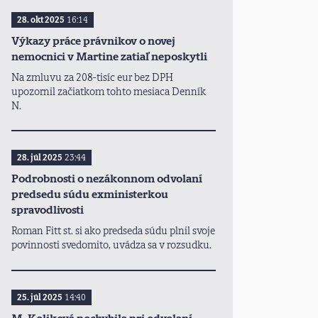
28. okt 2025
16:14
Výkazy práce právnikov o novej
nemocnici v Martine zatiaľ neposkytli
Na zmluvu za 208-tisíc eur bez DPH
upozornil začiatkom tohto mesiaca Denník
N.
28. júl 2025
23:44
Podrobnosti o nezákonnom odvolaní
predsedu súdu exministerkou
spravodlivosti
Roman Fitt st. si ako predseda súdu plnil svoje
povinnosti svedomito, uvádza sa v rozsudku.
25. júl 2025
14:40