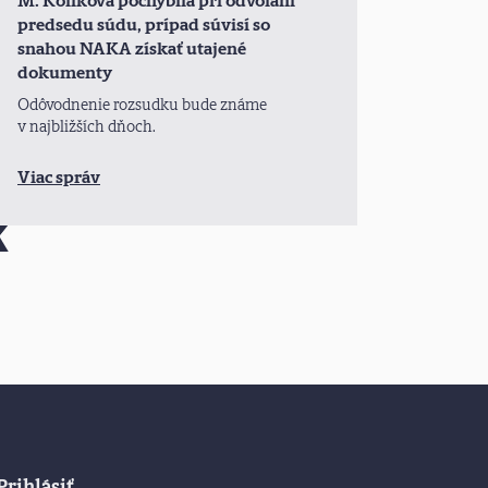
M. Koliková pochybila pri odvolaní
predsedu súdu, prípad súvisí so
snahou NAKA získať utajené
dokumenty
Odôvodnenie rozsudku bude známe
v najbližších dňoch.
Viac správ
Prihlásiť