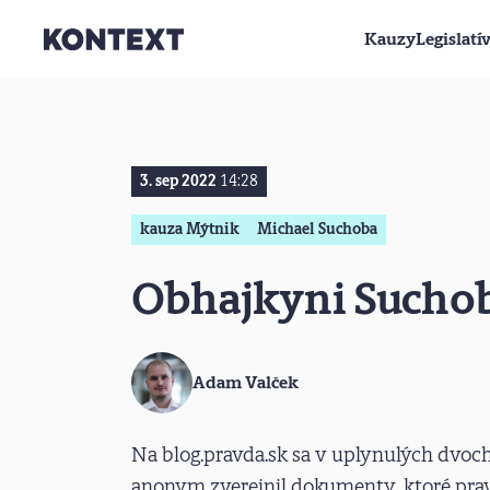
Kauzy
Legislatí
Prejsť na obsah
3. sep 2022
14:28
kauza Mýtnik
Michael Suchoba
Obhajkyni Suchobu
Adam Valček
Na blog.pravda.sk sa v uplynulých dvoch
anonym zverejnil dokumenty, ktoré pra