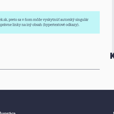
k.sk, preto sa v ňom môže vyskytnúť autorský singulár
esprávne linky na iný obsah (hypertextové odkazy).
lupráca