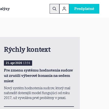
alýzy
Predplatné
Rýchly kontext
21. apr 2026
13:54
Pre zmenu systému hodnotenia sudcov
už zrušili výberové konania na sedem
miest
Nový systém hodnotenia sudcov, ktorý mal
nahradiť doterajší model fungujúci od roku
2017, už vyvoláva prvé problémy v praxi.