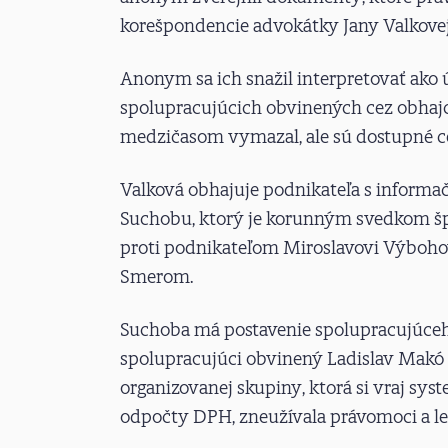
korešpondencie advokátky Jany Valkove
Anonym sa ich snažil interpretovať ako 
spolupracujúcich obvinených cez obhajc
medzičasom vymazal, ale sú dostupné 
Valková obhajuje podnikateľa s inform
Suchobu, ktorý je korunným svedkom šp
proti podnikateľom Miroslavovi Výbohovi 
Smerom.
Suchoba má postavenie spolupracujúce
spolupracujúci obvinený Ladislav Makó a
organizovanej skupiny, ktorá si vraj s
odpočty DPH, zneužívala právomoci a leg