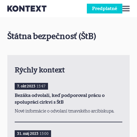
Predplatné
Prejsť na obsah
Štátna bezpečnosť (ŠtB)
Rýchly kontext
7. okt 2023
15:47
Bezáka odvolali, keď podporoval prácu o
spolupráci cirkvi s ŠtB
Nové informácie o odvolaní trnavského arcibiskupa.
31. máj 2023
15:00