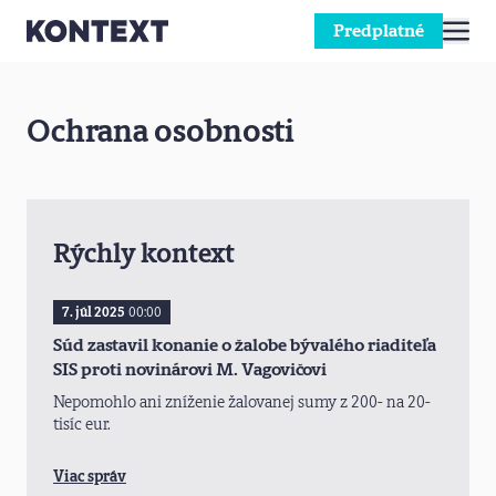
Predplatné
Prejsť na obsah
Ochrana osobnosti
Rýchly kontext
7. júl 2025
00:00
Súd zastavil konanie o žalobe bývalého riaditeľa
SIS proti novinárovi M. Vagovičovi
Nepomohlo ani zníženie žalovanej sumy z 200- na 20-
tisíc eur.
Viac správ