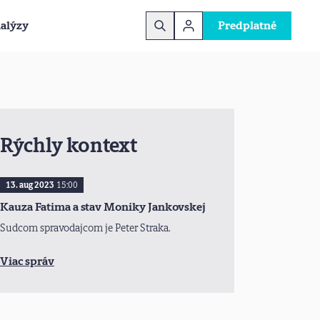
alýzy
Predplatné
Rýchly kontext
13. aug 2023
15:00
Kauza Fatima a stav Moniky Jankovskej
Sudcom spravodajcom je Peter Straka.
Viac správ