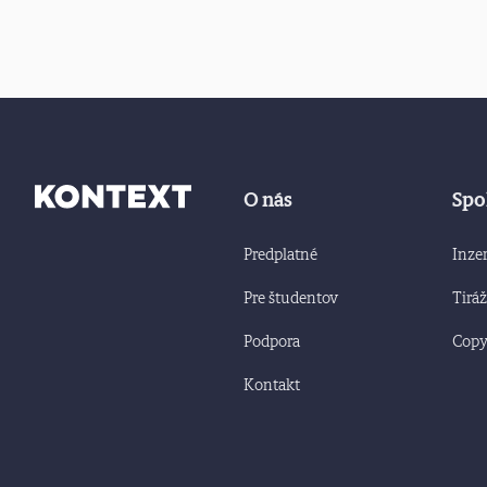
O nás
Spo
Predplatné
Inzer
Pre študentov
Tiráž
Podpora
Copyr
Kontakt