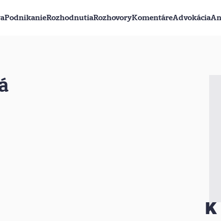
va
Podnikanie
Rozhodnutia
Rozhovory
Komentáre
Advokácia
An
á