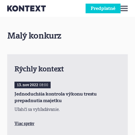
Predplatné
Prejsť na obsah
Malý konkurz
Rýchly kontext
13. nov 2022
08:00
Jednoduchšia kontrola výkonu trestu
prepadnutia majetku
Uľahčí sa vyhľadávanie.
Viac správ