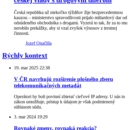
českej vlády s drogovým dílerom
Česká republika už niekoľko týždňov žije bezprecedentnou
kauzou – ministerstvo spravodlivosti prijalo miliardový dar od
odsúdeného obchodníka s drogami. Vyzerá to tak, že za to mu
nerobilo prekážky, aby si vzal zvyšok výnosov z trestnej
činnosti.
Jozef Onačilla
Rýchly kontext
19. mar 2025
22:38
V ČR navrhujú rozšírenie plošného zberu
telekomunikačných metadát
Operátori by boli povinní zbierať cieľové IP adresy. U nás to
zákon umožňuje, prístup k údajom je však podmienený
súhlasom súdu.
3. mar 2024
19:29
Rovnaké zmeny, rovnaká reakcia?