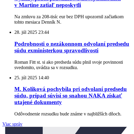
v Martine zatiaľ neposkytli
Na zmluvu za 208-tisíc eur bez DPH upozornil začiatkom
tohto mesiaca Denník N.
28. júl 2025
23:44
Podrobnosti o nezákonnom odvolaní predsedu
súdu exministerkou spravodlivosti
Roman Fitt st. si ako predseda súdu plnil svoje povinnosti
svedomito, uvádza sa v rozsudku.
25. júl 2025
14:40
M. Koliková pochybila pri odvolaní predsedu
súdu, prípad súvisí so snahou NAKA získať
utajené dokumenty
Odôvodnenie rozsudku bude známe v najbližších dňoch.
Viac správ