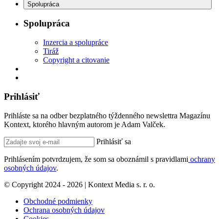
Spolupráca
Spolupráca
Inzercia a spolupráce
Tiráž
Copyright a citovanie
Prihlásiť
Prihláste sa na odber bezplatného týždenného newslettra Magazínu
Kontext, ktorého hlavným autorom je Adam Valček.
Prihlásiť sa
Prihlásením potvrdzujem, že som sa oboznámil s pravidlami
ochrany
osobných údajov
.
© Copyright 2024 - 2026 | Kontext Media s. r. o.
Obchodné podmienky
Ochrana osobných údajov
Cookies