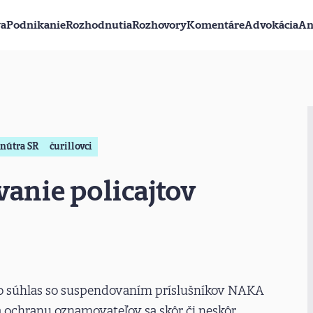
va
Podnikanie
Rozhodnutia
Rozhovory
Komentáre
Advokácia
An
vnútra SR
čurillovci
anie policajtov
 o súhlas so suspendovaním príslušníkov NAKA
na ochranu oznamovateľov sa skôr či neskôr