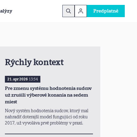
alýzy
Predplatné
Rýchly kontext
21. apr 2026
13:54
Pre zmenu systému hodnotenia sudcov
už zrušili výberové konania na sedem
miest
Nový systém hodnotenia sudcov, ktorý mal
nahradiť doterajší model fungujúci od roku
2017, už vyvoláva prvé problémy v praxi.