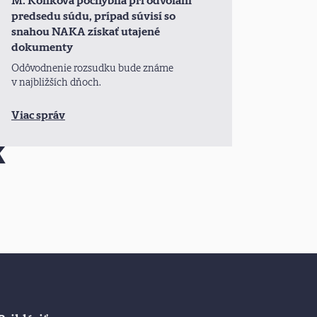
M. Koliková pochybila pri odvolaní
predsedu súdu, prípad súvisí so
snahou NAKA získať utajené
dokumenty
Odôvodnenie rozsudku bude známe
v najbližších dňoch.
Viac správ