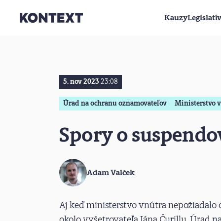
Kauzy
Legislatí
Prejsť na obsah
5. nov 2023
23:08
Úrad na ochranu oznamovateľov
Ministerstvo 
Spory o suspendov
Adam Valček
Aj keď ministerstvo vnútra nepožiadalo
okolo vyšetrovateľa Jána Čurillu, Úrad 