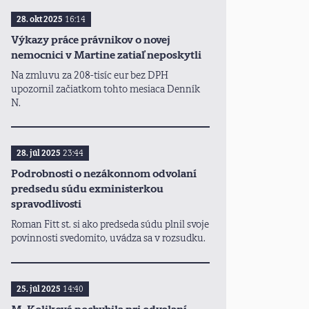
28. okt 2025
16:14
Výkazy práce právnikov o novej
nemocnici v Martine zatiaľ neposkytli
Na zmluvu za 208-tisíc eur bez DPH
upozornil začiatkom tohto mesiaca Denník
N.
28. júl 2025
23:44
Podrobnosti o nezákonnom odvolaní
predsedu súdu exministerkou
spravodlivosti
Roman Fitt st. si ako predseda súdu plnil svoje
povinnosti svedomito, uvádza sa v rozsudku.
25. júl 2025
14:40