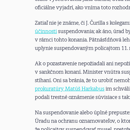
oficiálne vyjadrí, ako vníma toto rozhod
Zatiaľ nie je známe, či J. Čurilla s kolegam
účinnosti
suspendovania; ak áno, úrad by
v rámci tohto konania. Pätnásťdňová leh
uplynie suspendovaným policajtom 11. 
Ak o pozastavenie nepožiadali ani nepož
v sankčnom konaní. Minister vnútra suspe
stíhaní. Oni sa bránia, že to urobiť nemo
prokuratúry Matúš Harkabus
im schváli
podali trestné oznámenie súvisiace s t
Na suspendovanie alebo úplné prepuste
Úradu na ochranu oznamovateľov, o ktorý
že policajtov suspendovať musel, pretož