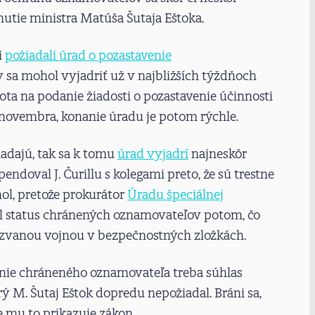
nutie ministra Matúša Šutaja Eštoka.
i
požiadali úrad o pozastavenie
 sa mohol vyjadriť už v najbližších týždňoch
ota na podanie žiadosti o pozastavenie účinnosti
novembra, konanie úradu je potom rýchle.
iadajú, tak sa k tomu
úrad vyjadrí
najneskôr
ndoval J. Čurillu s kolegami preto, že sú trestne
hol, pretože prokurátor
Úradu špeciálnej
l status chránených oznamovateľov potom, čo
akzvanou vojnou v bezpečnostných zložkách.
nie chráneného oznamovateľa treba súhlas
 M. Šutaj Eštok dopredu nepožiadal. Bráni sa,
e mu to prikazuje zákon.