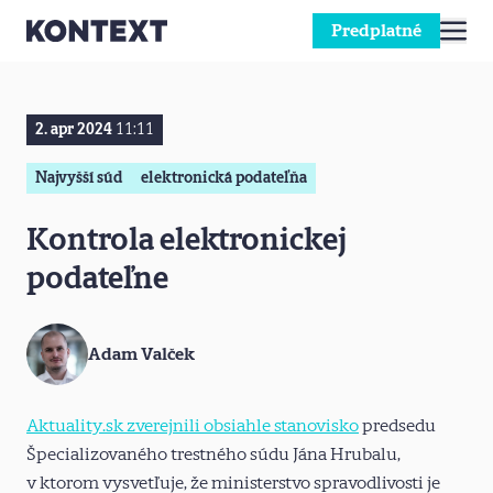
Predplatné
Prejsť na obsah
2. apr 2024
11:11
Najvyšší súd
elektronická podateľňa
Kontrola elektronickej
podateľne
Adam Valček
Aktuality.sk zverejnili obsiahle stanovisko
predsedu
Špecializovaného trestného súdu Jána Hrubalu,
v ktorom vysvetľuje, že ministerstvo spravodlivosti je