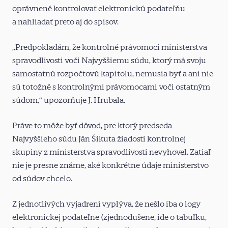
oprávnené kontrolovať elektronickú podateľňu
a nahliadať preto aj do spisov.
„Predpokladám, že kontrolné právomoci ministerstva
spravodlivosti voči Najvyššiemu súdu, ktorý má svoju
samostatnú rozpočtovú kapitolu, nemusia byť a ani nie
sú totožné s kontrolnými právomocami voči ostatným
súdom,“ upozorňuje J. Hrubala.
Práve to môže byť dôvod, pre ktorý predseda
Najvyššieho súdu Ján Šikuta žiadosti kontrolnej
skupiny z ministerstva spravodlivosti nevyhovel. Zatiaľ
nie je presne známe, aké konkrétne údaje ministerstvo
od súdov chcelo.
Z jednotlivých vyjadrení vyplýva, že nešlo iba o logy
elektronickej podateľne (zjednodušene, ide o tabuľku,