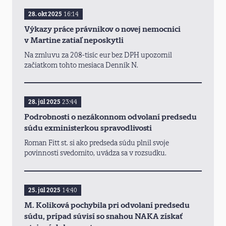
28. okt 2025
16:14
Výkazy práce právnikov o novej nemocnici
v Martine zatiaľ neposkytli
Na zmluvu za 208-tisíc eur bez DPH upozornil
začiatkom tohto mesiaca Denník N.
28. júl 2025
23:44
Podrobnosti o nezákonnom odvolaní predsedu
súdu exministerkou spravodlivosti
Roman Fitt st. si ako predseda súdu plnil svoje
povinnosti svedomito, uvádza sa v rozsudku.
25. júl 2025
14:40
M. Koliková pochybila pri odvolaní predsedu
súdu, prípad súvisí so snahou NAKA získať