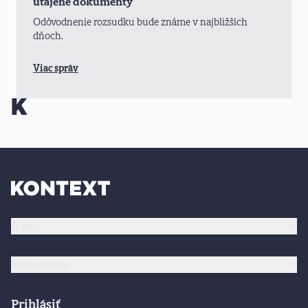
utajené dokumenty
Odôvodnenie rozsudku bude známe v najbližších
dňoch.
Viac správ
O nás
Spolupráca
Prihlásiť