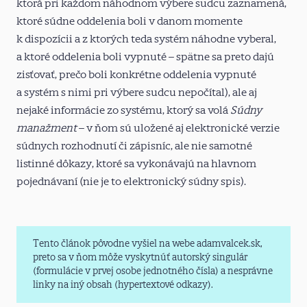
ktorá pri každom náhodnom výbere sudcu zaznamená,
ktoré súdne oddelenia boli v danom momente
k dispozícii a z ktorých teda systém náhodne vyberal,
a ktoré oddelenia boli vypnuté – spätne sa preto dajú
zisťovať, prečo boli konkrétne oddelenia vypnuté
a systém s nimi pri výbere sudcu nepočítal), ale aj
nejaké informácie zo systému, ktorý sa volá
Súdny
manažment
– v ňom sú uložené aj elektronické verzie
súdnych rozhodnutí či zápisníc, ale nie samotné
listinné dôkazy, ktoré sa vykonávajú na hlavnom
pojednávaní (nie je to elektronický súdny spis).
Tento článok pôvodne vyšiel na webe adamvalcek.sk,
preto sa v ňom môže vyskytnúť autorský singulár
(formulácie v prvej osobe jednotného čísla) a nesprávne
linky na iný obsah (hypertextové odkazy).