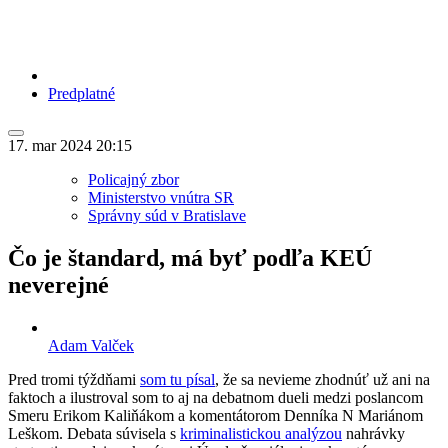
Predplatné
17. mar 2024
20:15
Policajný zbor
Ministerstvo vnútra SR
Správny súd v Bratislave
Čo je štandard, má byť podľa KEÚ
neverejné
Adam Valček
Pred tromi týždňami
som tu písal
, že sa nevieme zhodnúť už ani na
faktoch a ilustroval som to aj na debatnom dueli medzi poslancom
Smeru Erikom Kaliňákom a komentátorom Denníka N Mariánom
Leškom. Debata súvisela s
kriminalistickou analýzou
nahrávky