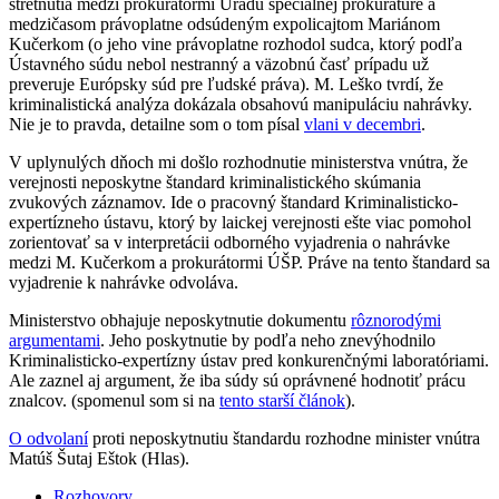
stretnutia medzi prokurátormi Úradu špeciálnej prokuratúre a
medzičasom právoplatne odsúdeným expolicajtom Mariánom
Kučerkom (o jeho vine právoplatne rozhodol sudca, ktorý podľa
Ústavného súdu nebol nestranný a väzobnú časť prípadu už
preveruje Európsky súd pre ľudské práva). M. Leško tvrdí, že
kriminalistická analýza dokázala obsahovú manipuláciu nahrávky.
Nie je to pravda, detailne som o tom písal
vlani v decembri
.
V uplynulých dňoch mi došlo rozhodnutie ministerstva vnútra, že
verejnosti neposkytne štandard kriminalistického skúmania
zvukových záznamov. Ide o pracovný štandard Kriminalisticko-
expertízneho ústavu, ktorý by laickej verejnosti ešte viac pomohol
zorientovať sa v interpretácii odborného vyjadrenia o nahrávke
medzi M. Kučerkom a prokurátormi ÚŠP. Práve na tento štandard sa
vyjadrenie k nahrávke odvoláva.
Ministerstvo obhajuje neposkytnutie dokumentu
rôznorodými
argumentami
. Jeho poskytnutie by podľa neho znevýhodnilo
Kriminalisticko-expertízny ústav pred konkurenčnými laboratóriami.
Ale zaznel aj argument, že iba súdy sú oprávnené hodnotiť prácu
znalcov. (spomenul som si na
tento starší článok
).
O odvolaní
proti neposkytnutiu štandardu rozhodne minister vnútra
Matúš Šutaj Eštok (Hlas).
Rozhovory