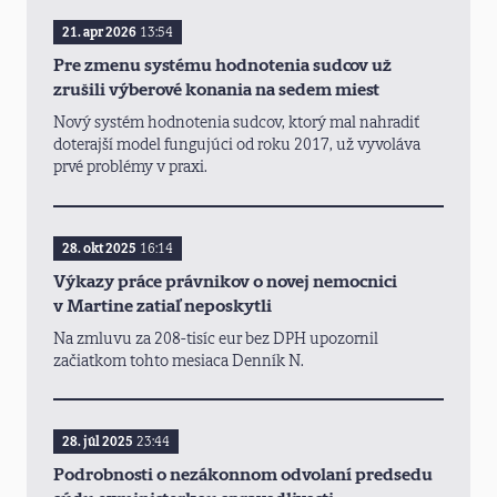
21. apr 2026
13:54
Pre zmenu systému hodnotenia sudcov už
zrušili výberové konania na sedem miest
Nový systém hodnotenia sudcov, ktorý mal nahradiť
doterajší model fungujúci od roku 2017, už vyvoláva
prvé problémy v praxi.
28. okt 2025
16:14
Výkazy práce právnikov o novej nemocnici
v Martine zatiaľ neposkytli
Na zmluvu za 208-tisíc eur bez DPH upozornil
začiatkom tohto mesiaca Denník N.
28. júl 2025
23:44
Podrobnosti o nezákonnom odvolaní predsedu