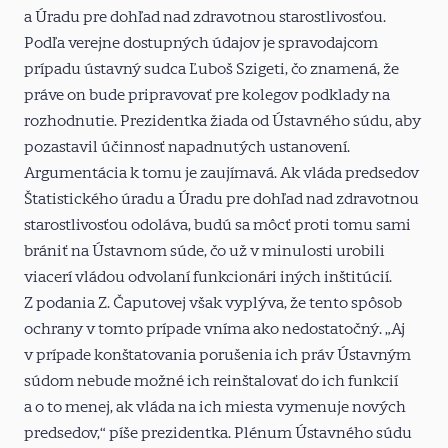
a Úradu pre dohľad nad zdravotnou starostlivosťou.
Podľa verejne dostupných údajov je spravodajcom
prípadu ústavný sudca Ľuboš Szigeti, čo znamená, že
práve on bude pripravovať pre kolegov podklady na
rozhodnutie. Prezidentka žiada od Ústavného súdu, aby
pozastavil účinnosť napadnutých ustanovení.
Argumentácia k tomu je zaujímavá. Ak vláda predsedov
Štatistického úradu a Úradu pre dohľad nad zdravotnou
starostlivosťou odoláva, budú sa môcť proti tomu sami
brániť na Ústavnom súde, čo už v minulosti urobili
viacerí vládou odvolaní funkcionári iných inštitúcií.
Z podania Z. Čaputovej však vyplýva, že tento spôsob
ochrany v tomto prípade vníma ako nedostatočný. „Aj
v prípade konštatovania porušenia ich práv Ústavným
súdom nebude možné ich reinštalovať do ich funkcií
a o to menej, ak vláda na ich miesta vymenuje nových
predsedov,“ píše prezidentka. Plénum Ústavného súdu