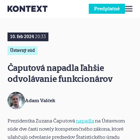
Predplatné
Prejsť na obsah
10. feb 2024
20:33
Ústavný súd
Čaputová napadla ľahšie
odvolávanie funkcionárov
Adam Valček
Prezidentka Zuzana Čaputová
napadla
na Ústavnom
súde dve časti novely kompetenčného zákona, ktoré
uľahčujú odvolanie predsedov Štatistického úradu