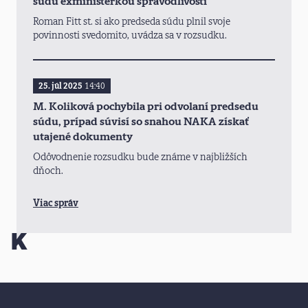
súdu exministerkou spravodlivosti
Roman Fitt st. si ako predseda súdu plnil svoje
povinnosti svedomito, uvádza sa v rozsudku.
25. júl 2025
14:40
M. Koliková pochybila pri odvolaní predsedu
súdu, prípad súvisí so snahou NAKA získať
utajené dokumenty
Odôvodnenie rozsudku bude známe v najbližších
dňoch.
Viac správ