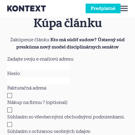
Predplatné
Kúpa článku
Prejsť na obsah
Zakúpenie článku
Kto má súdiť sudcov? Ústavný súd
preskúma nový model disciplinárnych senátov
Zadajte svoju e-mailovú adresu
Heslo
Fakturačná adresa
Nákup na firmu ?
(optional)
Súhlasím so
všeobecnými obchodnými podmienkami.
Súhlasím s
ochranou osobných údajov.