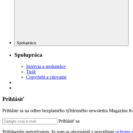
Spolupráca
Spolupráca
Inzercia a spolupráce
Tiráž
Copyright a citovanie
Prihlásiť
Prihláste sa na odber bezplatného týždenného newslettra Magazínu 
Prihlásiť sa
Prihlásením potvrdzujem, že som sa oboznámil s pravidlami
ochrany 