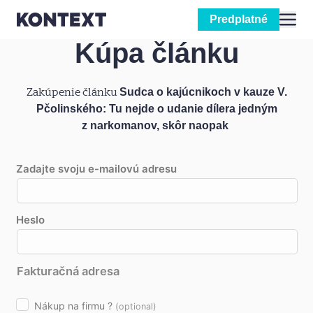
Predplatné
Kúpa článku
Prejsť na obsah
Zakúpenie článku
Sudca o kajúcnikoch v kauze V.
Pčolinského: Tu nejde o udanie dílera jedným
z narkomanov, skôr naopak
Zadajte svoju e-mailovú adresu
Heslo
Fakturačná adresa
Nákup na firmu ?
(optional)