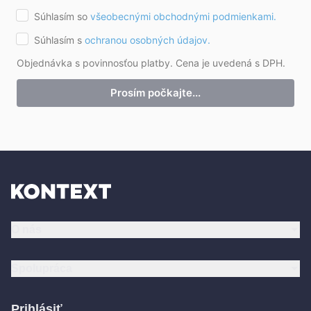
Súhlasím so
všeobecnými obchodnými podmienkami.
Súhlasím s
ochranou osobných údajov.
Objednávka s povinnosťou platby. Cena je uvedená s DPH.
Prosím počkajte...
O nás
Spolupráca
Prihlásiť