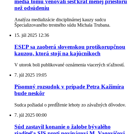
médiá tomu venovali šesťkrát menej priestoru
než odsúdeniu
Analýza medializácie disciplinárnej kauzy sudcu
Špecializovaného trestného súdu Michala Trubana.
15. júl 2025
12:36
ESĽP sa zaoberá slovenskou protikorupčnou
kauzou, ktorá stojí na kajúcnikoch
V utorok boli publikované oznámenia viacerých sťažností.
7. júl 2025
19:05
Písomný rozsudok v prípade Petra Kažimíra
bude neskôr
Sudca požiadal o predĺženie lehoty zo závažných dôvodov.
7. júl 2025
00:00
Súd zastavil konanie o žalobe bývalého
riaditeľa SIS proti novinárovi M. Vagovičovi