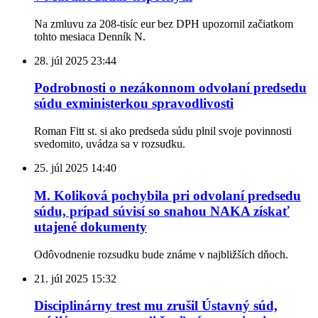
Na zmluvu za 208-tisíc eur bez DPH upozornil začiatkom
tohto mesiaca Denník N.
28. júl 2025
23:44
Podrobnosti o nezákonnom odvolaní predsedu
súdu exministerkou spravodlivosti
Roman Fitt st. si ako predseda súdu plnil svoje povinnosti
svedomito, uvádza sa v rozsudku.
25. júl 2025
14:40
M. Koliková pochybila pri odvolaní predsedu
súdu, prípad súvisí so snahou NAKA získať
utajené dokumenty
Odôvodnenie rozsudku bude známe v najbližších dňoch.
21. júl 2025
15:32
Disciplinárny trest mu zrušil Ústavný súd,